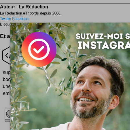
Auteur :
La Rédaction
La Rédaction #Tribords depuis 2006.
Twitter
Facebook
Blogueur ? Auteur ?
Rejoignez la rédaction !
Et aussi ...
Avez-vous déjà rencontré des guerriers en dé
web ?
Un projet de développement web qui n’avan
supérieurs qui vous mettent la pression et pas une solution à 
booster votre projet ? Respirez, vous pouvez avoir confiance
une agence de développement web. Lundi matin. Décollage
embouteillage grincheux, bitume morose et tartines trop frugale
Phonehubs répare les smartphones plus vite que l
Catastrophe. Ô rage, ô désespoir, ô traverse en
mobile favori vient de se faire écrabouiller par un 