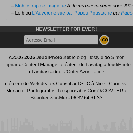
–
Mobile, rapide, magique
Astuces e-commerce pour 201
– Le blog
L'Auvergne vue par Papou Poustache
par
Papo
NEWSLETTER FOR EVER !
©2006-
2025
JeudiPhoto.net
le
blog lifestyle
de
Simon
Tripnaux
Content Manager, créateur du hashtag
#JeudiPhoto
et ambassadeur
#CotedAzurFrance
créateur de
Wekidea
ex Consultant SEO à Nice - Cannes -
Monaco - Photographe - Responsable Com' #COMTERR
Beaulieu-sur-Mer
- 06 32 64 61 33