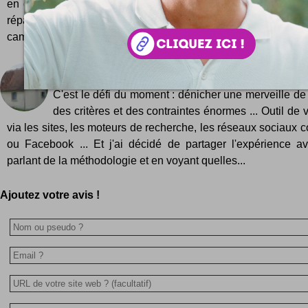
en grève, au niveau du quatrième pylône à la sortie de Gif-s
réparation s'annonce animée ! Chouette découverte déni
camarade blogueur Grégoire alias Byothe, PhoneHubs fonction
Acheter une maison sur Internet
C'est le défi du moment : dénicher une merveille d
des critères et des contraintes énormes ... Outil de v
via les sites, les moteurs de recherche, les réseaux sociaux 
ou Facebook ... Et j'ai décidé de partager l'expérience a
parlant de la méthodologie et en voyant quelles...
Ajoutez votre avis !