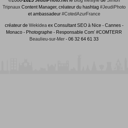
©2006-
2025
JeudiPhoto.net
le
blog lifestyle
de
Simon
Tripnaux
Content Manager, créateur du hashtag
#JeudiPhoto
et ambassadeur
#CotedAzurFrance
créateur de
Wekidea
ex Consultant SEO à Nice - Cannes -
Monaco - Photographe - Responsable Com' #COMTERR
Beaulieu-sur-Mer
- 06 32 64 61 33