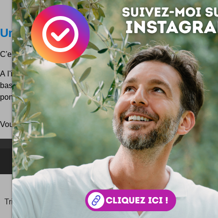
Un train de retard
C'est bien connu : tout arrive, sauf les trains ...
A l'instar du site web LesRetards.com voilà encore un bien ch
basé cette fois-ci sur les données publiques distribuées par 
ponctualité des engins ferroviaires. Oui : les...
Vous pouvez aussi parcourir le blog
au hasard
!
NEWSLETTER FOR EVER !
©2006-
2025
JeudiPhoto.net
le
blog lifestyle
de
Simon
Tripnaux
Content Manager, créateur du hashtag
#JeudiPhoto
et ambassadeur
#CotedAzurFrance