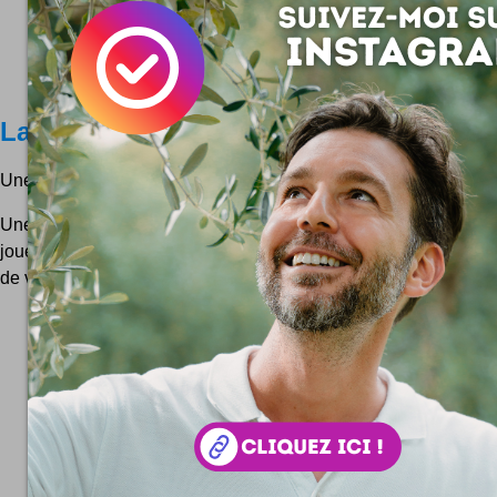
La vue en SHIFT
Une série photo toute pleine de flous ... artistiques !
Une belle réalisation signée Johnny Lucus ... Encore un phot
joue des reflets et en forêt s'il vous plaît ! L'astuce de l'artiste d
de verres à réflexions ... Une...