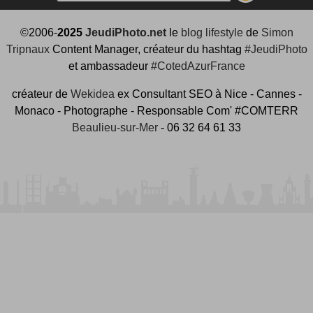
©2006-
2025
JeudiPhoto.net
le
blog lifestyle
de
Simon
Tripnaux
Content Manager, créateur du hashtag
#JeudiPhoto
et ambassadeur
#CotedAzurFrance
créateur de
Wekidea
ex Consultant SEO à Nice - Cannes -
Monaco - Photographe - Responsable Com' #COMTERR
Beaulieu-sur-Mer
- 06 32 64 61 33