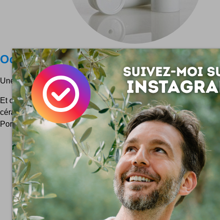
Octobre Rouge : sel & poivre
Une salière et un poivrier vraiment sympa comme tout !
Et on comprend bien la référence au sous-marin sur la photo qu
céramique, les périscopes qui pimentent votre table ! :) Par l
PoranAran