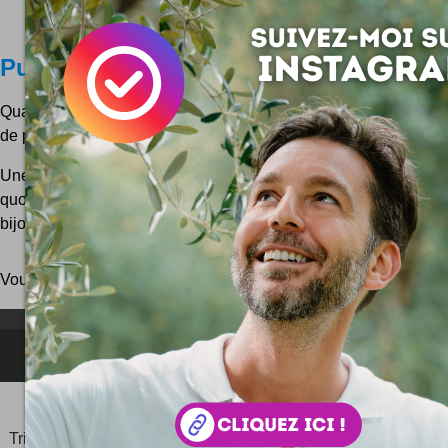
Pub Perrier et fonte de MSN : buzz ?
Quand on voit la nouvelle campagne pub de Perrier, on ne p
de penser aux fontes de MSN.
Une opération virale dont on vous avait déjà parlé ici. Bon, 
quoi ? La robe dorée de la jolie dame fond elle aussi, ains
bijoux et la boule à facettes !
Vous pouvez aussi parcourir le blog
au hasard
!
NEWSLETTER FOR EVER !
©2006-
2025
JeudiPhoto.net
le
blog lifestyle
de
Simon
Tripnaux
Content Manager, créateur du hashtag
#JeudiPhoto