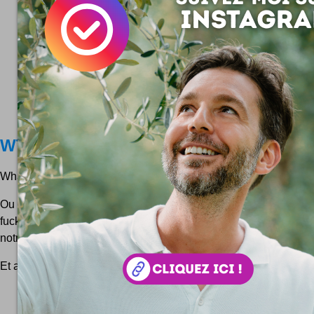
WTF ?
What the Fuck ? WTF, faut pas confondre avec WWF ...
Ou alors ça donne ça ... Le premier sigle WTF signifie en Ang
fuck ?" qu'on peut traduire en gros par "c'est quoi ce bordel ?" 
notre ami le panda, c'est la WWF pour World...
Et aussi, en parlant de
Panda
...