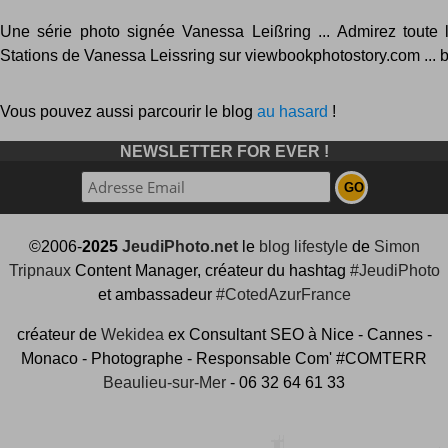
Une série photo signée Vanessa Leißring ... Admirez toute l
Stations de Vanessa Leissring sur viewbookphotostory.com ... bo
Vous pouvez aussi parcourir le blog
au hasard
!
NEWSLETTER FOR EVER !
©2006-
2025
JeudiPhoto.net
le
blog lifestyle
de
Simon
Tripnaux
Content Manager, créateur du hashtag
#JeudiPhoto
et ambassadeur
#CotedAzurFrance
créateur de
Wekidea
ex Consultant SEO à Nice - Cannes -
Monaco - Photographe - Responsable Com' #COMTERR
Beaulieu-sur-Mer
- 06 32 64 61 33