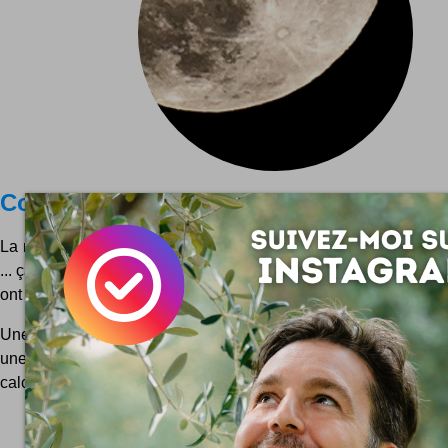
Collectif nuit noire
La nuit, les enseignes lumineuses des magasins dans les zones
... ça sert à quoi ? A rien ! A l'heure du tout écologie, nos ciels
ont droit au répit !
Une merveilleuse initiative soutenue par le Clan du Néon qui 
une action non violente : éteindre ces éclairages inutiles. Ils
calculé que le coût annuel pour un petit...