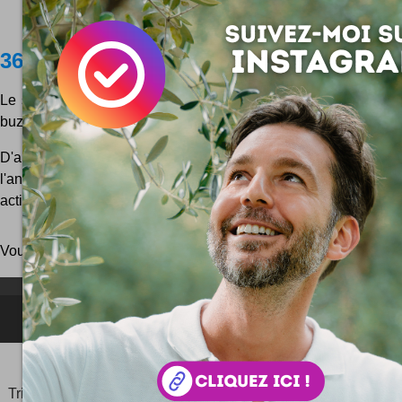
3615 Désirs d'avenir
Le site 3615 Désirs d'avenir est pour moi la plus chouette p
buzz provoqué par le non moins très beau site desirsdavenir.com
D'ailleurs il semble qu'aujourd'hui desirsdavenir.com soit à 
l'ancienne version, en attendant un aperçu de l'image minite
action sur www.3615desirsdavenir.com
Vous pouvez aussi parcourir le blog
au hasard
!
NEWSLETTER FOR EVER !
©2006-
2025
JeudiPhoto.net
le
blog lifestyle
de
Simon
Tripnaux
Content Manager, créateur du hashtag
#JeudiPhoto