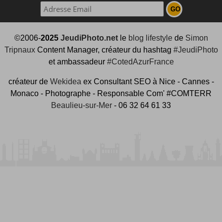
©2006-
2025
JeudiPhoto.net
le
blog lifestyle
de
Simon
Tripnaux
Content Manager, créateur du hashtag
#JeudiPhoto
et ambassadeur
#CotedAzurFrance
créateur de
Wekidea
ex Consultant SEO à Nice - Cannes -
Monaco - Photographe - Responsable Com' #COMTERR
Beaulieu-sur-Mer
- 06 32 64 61 33