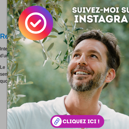
RemixJobs : Korben dit tout !
Interview du blogueur Korben qui a lancé il y a une poignée d
d'un futur site de jobs numériques : RemixJobs !
Le 8 février dernier Korben annonçait l'arrivée de Remix
semaines à venir. J'ai voulu en savoir un peu plus, donc inter
quoi l'historique de Remixjobs.com en 140 caractère...