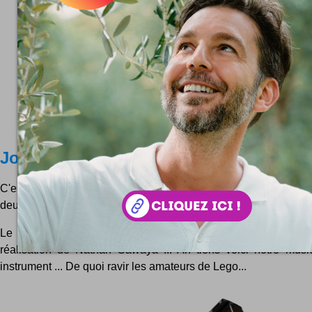
Jouer aux Legos
C'est bien cool de jouer aux legos, ou alors de jouer du violonc
deux :)
Le violoncelle en briques Lego ravira les architectes mél
réalisation de Nathan Sawaya ... Ah tiens voici notre mus
instrument ... De quoi ravir les amateurs de Lego...