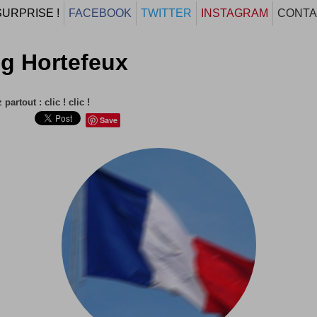
SURPRISE !
FACEBOOK
TWITTER
INSTAGRAM
CONTA
g Hortefeux
partout : clic ! clic !
Save