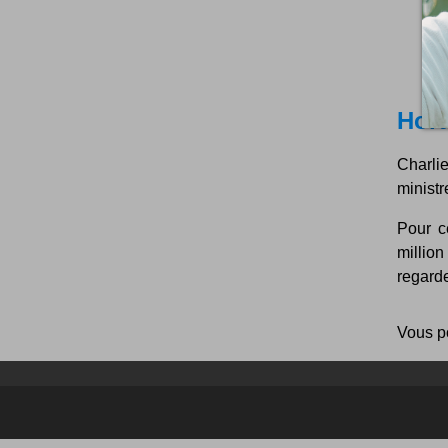
Hort
Charli
ministr
Pour c
millio
regarde
Vous p