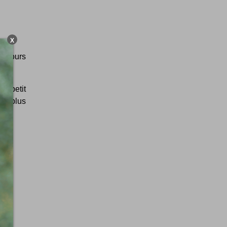
X
toujours
s petit
le plus