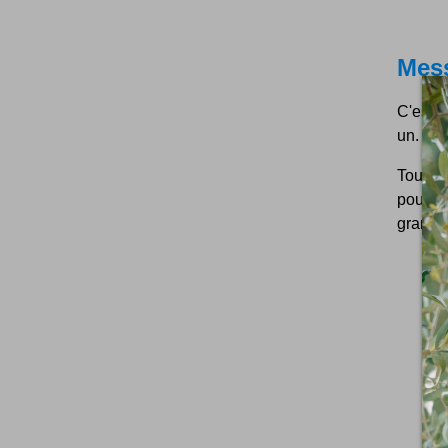
Mes
C'est u
un. C'e
Tous p
pouvoi
grand p