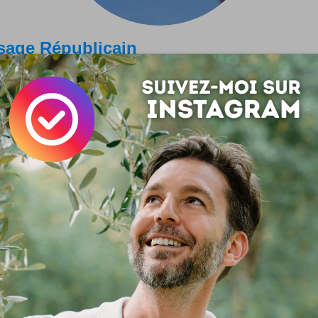
sage Républicain
ne histoire ancienne qui n'a pas vraiment de sens. Il en faut 
st quand il y en a beaucoup qu'il y a des problèmes.
euvent dire non, personne peut dire oui. Celui qui a le plu
r peut empêcher de faire une petite chose. Mais celui qui a 
ouvoir ne peut pas permettre de faire une petite...