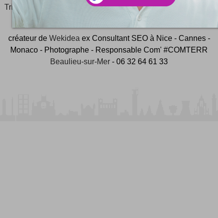
Tripnaux
Content Manager, créateur du hashtag
#JeudiPhoto
et ambassadeur
#CotedAzurFrance
créateur de
Wekidea
ex Consultant SEO à Nice - Cannes -
Monaco - Photographe - Responsable Com' #COMTERR
Beaulieu-sur-Mer
- 06 32 64 61 33