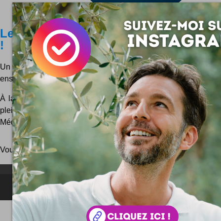
Les Alpes de la Méditerranée méritent 
!
Un projet audacieux de classement Unesco déboule sur
ensoleillés de la Côte d'Azur ...
À la suite d'une réunion publique se tenant à Villefranche su
pleinement convaincu de vous parler aujourd'hui des 
Méditerranée". Dis comme ça, on dirait une tambouille...
Vous pouvez aussi parcourir le blog
au hasard
!
NEWSLETTER FOR EVER !
©2006-
2025
JeudiPhoto.net
le
blog lifestyle
de
Simon