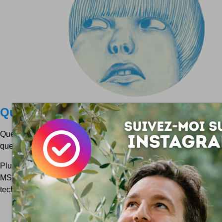
Qui m'a bloqué sur MSN ?
Quelle est l'enflure qui m'a bloqué sur MSN ? Vous êtes vous 
question ? Attention, les réponses possibles sont toutes mauvai
Plusieurs sites vous proposent en effet de découvrir qui vou
MSN (Live Messenger). Ce sont tous des arnaques. Il est ju
techniquement de dire que l'on a accès à des bases de...