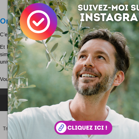
On aime se promener
C'est un blog plein de photos que voilà !
Et les photos qu'on voit sur on aime se promener c'est des
simples des choses qu'on ne prend plus le temps de rega
univers urbains. Des enseignes, des façades, des détails d'arch.
Vous pouvez aussi parcourir le blog
au hasard
!
NEWSLETTER FOR EVER !
©2006-
2025
JeudiPhoto.net
le
blog lifestyle
de
Simon
Tripnaux
Content Manager, créateur du hashtag
#JeudiPhoto
et ambassadeur
#CotedAzurFrance