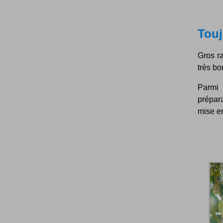
Touj
Gros r
très bo
Parmi 
prépar
mise en