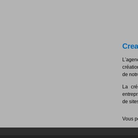
Crea
L'agen
créatio
de not
La cré
entrepr
de site
Vous p