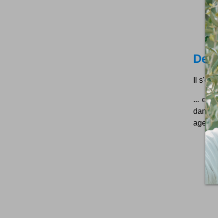
Derr
Il s'en
... et 
dans u
agence 