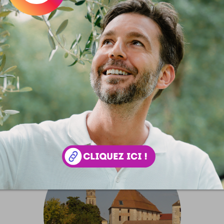
ière votre écran
 passe des choses derrières vos écrans ! Pour nous quelques proj
un teasing d'enfer que je ne vais pas dévoiler tout de suite mai
ne à deux semaines. Sachez juste qu'on y parlera de notre bie
et de tribords.com et de pas mal de projet...