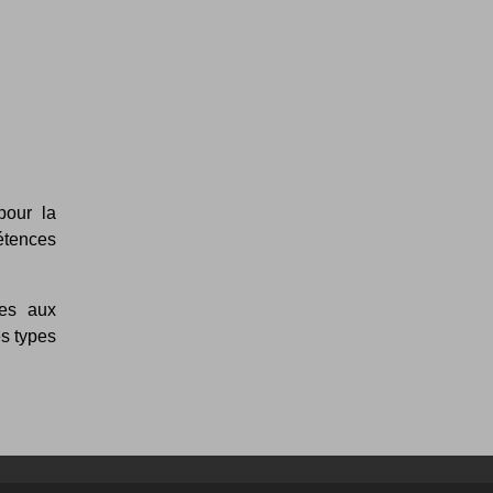
pour la
pétences
ées aux
es types