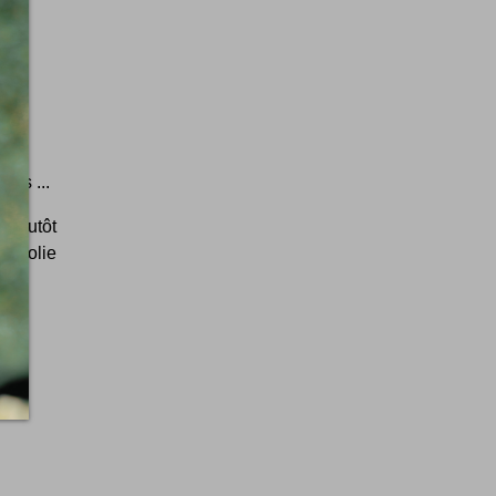
ets ...
s plutôt
n jolie