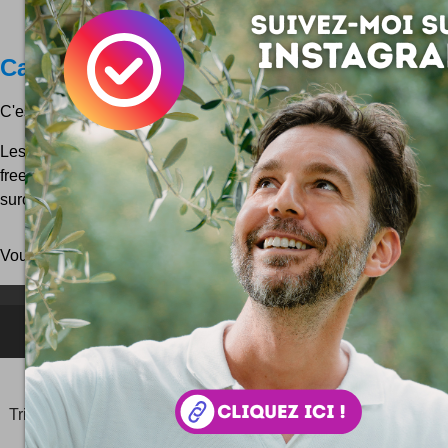
Casque Disco
C'est LE accessoire WTF qui vous fera briller en soirée !
Les boules à facettes sont à la disco ce que les liens sont 
freelance : un must incontournable sans quoi la fête est moins 
surcroit on peut se la coller sur la tête, on...
Vous pouvez aussi parcourir le blog
au hasard
!
NEWSLETTER FOR EVER !
©2006-
2025
JeudiPhoto.net
le
blog lifestyle
de
Simon
Tripnaux
Content Manager, créateur du hashtag
#JeudiPhoto
et ambassadeur
#CotedAzurFrance