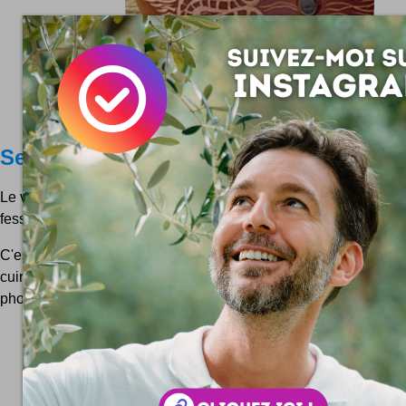
Selles de vélo déco
Le vélo en plus beau et plus déco avec des selles en cuir qui 
fessiers ! :)
C'est Kara Ginther qui réalise ces magnifiques customisation
cuir du fabricant britannique Brooks De la qualité avec une belle
photos ! Un petit détail sur un vélo, et...