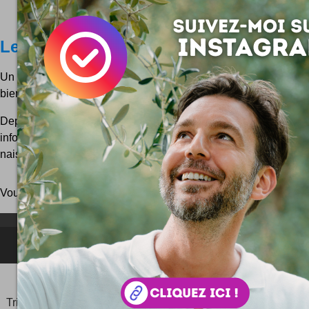
Le Saviez-Vous ?
Un blog sur le principe désormais culte des magazines : une info
bien expliquée sur un sujet peu connu ...
Depuis avril 2009, Julien assure donc tous les jours ou presq
info sur Le Saviez-Vous ? Quelques exemples de sujets déjà 
naissance de Harry Potter L'origine de Colin-ma...
Vous pouvez aussi parcourir le blog
au hasard
!
NEWSLETTER FOR EVER !
©2006-
2025
JeudiPhoto.net
le
blog lifestyle
de
Simon
Tripnaux
Content Manager, créateur du hashtag
#JeudiPhoto