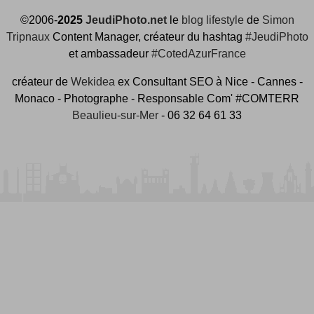
©2006-
2025
JeudiPhoto.net
le
blog lifestyle
de
Simon
Tripnaux
Content Manager, créateur du hashtag
#JeudiPhoto
et ambassadeur
#CotedAzurFrance
créateur de
Wekidea
ex Consultant SEO à Nice - Cannes -
Monaco - Photographe - Responsable Com' #COMTERR
Beaulieu-sur-Mer
- 06 32 64 61 33