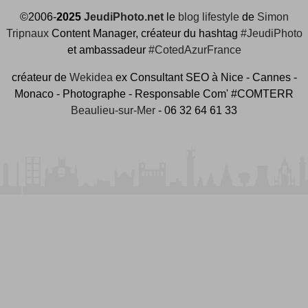
©2006-
2025
JeudiPhoto.net
le
blog lifestyle
de
Simon
Tripnaux
Content Manager, créateur du hashtag
#JeudiPhoto
et ambassadeur
#CotedAzurFrance
créateur de
Wekidea
ex Consultant SEO à Nice - Cannes -
Monaco - Photographe - Responsable Com' #COMTERR
Beaulieu-sur-Mer
- 06 32 64 61 33