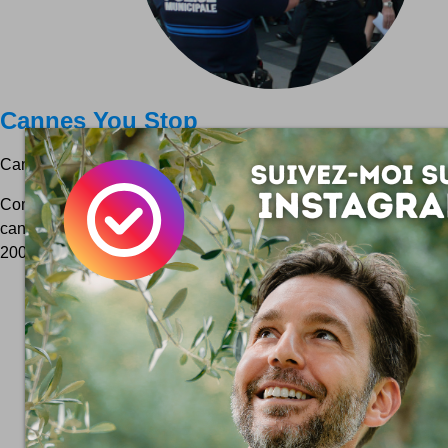
Cannes You Stop
Cannes You Stop est le blog anti festival de Cannes par excell
Comptoir éphémère de digressions, digestions et dissections d
cannoise.Dernier titre en une à l'heure où je bafouille ces l
2009 : le Festival de salopes et de baston. A lire...