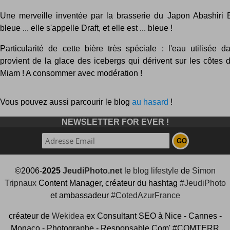
Une merveille inventée par la brasserie du Japon Abashiri B
bleue ... elle s'appelle Draft, et elle est ... bleue !
Particularité de cette bière très spéciale : l'eau utilisée d
provient de la glace des icebergs qui dérivent sur les côtes 
Miam ! A consommer avec modération !
Vous pouvez aussi parcourir le blog
au hasard
!
NEWSLETTER FOR EVER !
©2006-
2025
JeudiPhoto.net
le
blog lifestyle
de
Simon
Tripnaux
Content Manager, créateur du hashtag
#JeudiPhoto
et ambassadeur
#CotedAzurFrance
créateur de
Wekidea
ex Consultant SEO à Nice - Cannes -
Monaco - Photographe - Responsable Com' #COMTERR