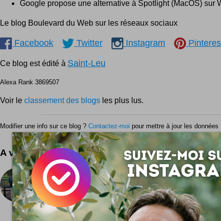
Google propose une alternative à Spotlight (MacOS) sur
Le blog Boulevard du Web sur les réseaux sociaux
Facebook
Twitter
Instagram
Pinteres
Saint-Leu
Ce blog est édité à
Alexa Rank 3869507
Voir le
classement des blogs
les plus lus.
Modifier une info sur ce blog ?
Contactez-moi
pour mettre à jour les données 
A voir aussi ...
Je parle avec tout le monde ...
... de n'importe quoi ! Un bien chouette concept lancé
Steve Lambert : un stand pour causer. Une simple tabl