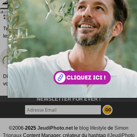
Tweetboard
Tweetboard déboule sur Twitter ! Mais c'est quoi
Un forum à base de Twitter ? Pas loin, oui ! Tweet
Twitter Conversation for your website. C'est un mélange as
les commentair...
Verso Diverso
Une bien belle idée pour arroser ses plantes en c
bonheur ! Avec un simple bec verseur à visser. L'a
Diverso c'est une invention design signée Nicolas Le Moigne .
voir, c'est un...
NEWSLETTER FOR EVER !
©2006-
2025
JeudiPhoto.net
le
blog lifestyle
de
Simon
Tripnaux
Content Manager, créateur du hashtag
#JeudiPhoto