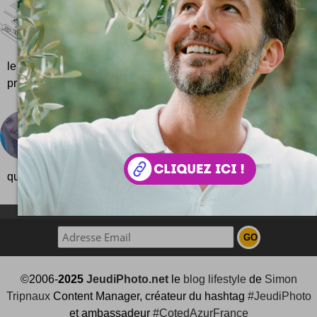
Bonjour Tous !
J'ai rêvé de le faire ... et voilà qui est fait ! Le site 
recense tous les sites de bonjour ! Je vous ai déjà
le concept de ces sites comme Bonjour Madame ou Bonjour 
princi...
Louer une copine sur Facebook
Et si les réseaux sociaux étaient en train de perver
C'est vrai ça, tous les marketeurs en herbe nous v
que les prescripteurs, ceux qui font le...
NEWSLETTER FOR EVER !
©2006-
2025
JeudiPhoto.net
le
blog lifestyle
de
Simon
Tripnaux
Content Manager, créateur du hashtag
#JeudiPhoto
et ambassadeur
#CotedAzurFrance