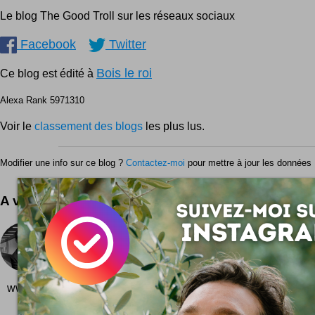
Le blog The Good Troll sur les réseaux sociaux
Facebook
Twitter
Bois le roi
Ce blog est édité à
Alexa Rank 5971310
Voir le
classement des blogs
les plus lus.
Modifier une info sur ce blog ?
Contactez-moi
pour mettre à jour les données 
A voir aussi ...
I don't want to be rude
Je voudrais pas être impoli, mais ... ... Nigel Fara
lourd :) C'est en substance le sens du m
www.idontwanttoberude.com...