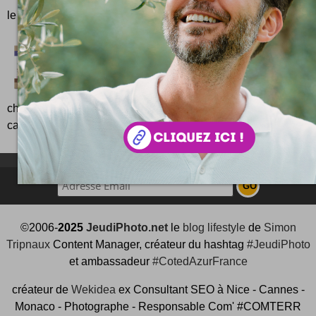
le designer Italien Manolo Bossi et fabriq...
Onaturo, le chocolat bio d'exception !
Et me voilà reparti pour un test chocolaté ! Cette fo
invite à découvrir Onaturo, une collection de choc
chatouillent nos papilles avec délice. Comme vous le savez
car vous lisez l'intégralité de mes publications avec l'avidité d'
NEWSLETTER FOR EVER !
©2006-
2025
JeudiPhoto.net
le
blog lifestyle
de
Simon
Tripnaux
Content Manager, créateur du hashtag
#JeudiPhoto
et ambassadeur
#CotedAzurFrance
créateur de
Wekidea
ex Consultant SEO à Nice - Cannes -
Monaco - Photographe - Responsable Com' #COMTERR