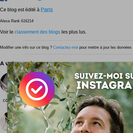
Paris
Ce blog est édité à
Alexa Rank 616214
Voir le
classement des blogs
les plus lus.
Modifier une info sur ce blog ?
Contactez-moi
pour mettre à jour les données 
A voir aussi ...
Universal Music France pirates ?
Comme quoi on en apprend de bien bonnes dans les
Extrait : le Tribunal de Grande Instance de Paris qui
commercialisant le vidéogramme...
Chaise Be Inspired
La chaise design Be Inspired est vraiment toute 
Elle donne envie de se lover dedans ! Une chaise