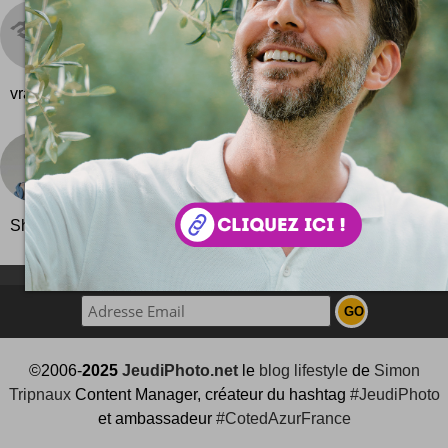
La vérité sur les Space Invaders
C'est vrai quoi, on nous dit jamais rien sur les Spa
Une simple image va peut être nous donner la piste
vraie sur les Space Invaders ! :) En...
Irina Shaposhnikova
Irina Shaposhnikova fait dans le tricot, mais du 
fashion ! Regardez plutôt quelques création de la
Shaposhnikova : quelques photos en plus ici.
NEWSLETTER FOR EVER !
©2006-
2025
JeudiPhoto.net
le
blog lifestyle
de
Simon
Tripnaux
Content Manager, créateur du hashtag
#JeudiPhoto
et ambassadeur
#CotedAzurFrance