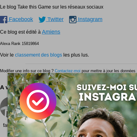
Le blog Take this Game sur les réseaux sociaux
Facebook
Twitter
Instagram
Amiens
Ce blog est édité à
Alexa Rank 15819864
Voir le
classement des blogs
les plus lus.
Modifier une info sur ce blog ?
Contactez-moi
pour mettre à jour les données 
A voir aussi ...
Chaise origami
Une chaise toute simple qui évoque les pliages d'o
beau blanc bien zen pour un minimalisme pur et clean
faut la plier ... tout peut se plier...