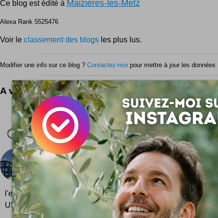
Maizières-les-Metz
Ce blog est édité à
Alexa Rank 5525476
Voir le
classement des blogs
les plus lus.
Modifier une info sur ce blog ?
Contactez-moi
pour mettre à jour les données 
A voir aussi ...
Narghilé Airdiem
Narghilé design by Nedda El-Asmar 980 euros che
Où sont les meilleures plages aux USA ?
La dolce vita à l'américaine, c'est aussi se dorer la pi
... ce "top" des plages étasuniennes vous donn
l'envie de voyager auprès de l'Oncle Sam ! Si vous êtes en v
USA et que vous souhaitez profiter du doux climat estival des 