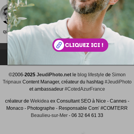
Community manager qui es-tu ?
Oui c'est vrai ça d'abord : qui t'es ? C'est à peu p
camarades de chez RegionsJob et Anov Agency 
question à l'occasi...
NEWSLETTER FOR EVER !
©2006-
2025
JeudiPhoto.net
le
blog lifestyle
de
Simon
Tripnaux
Content Manager, créateur du hashtag
#JeudiPhoto
et ambassadeur
#CotedAzurFrance
créateur de
Wekidea
ex Consultant SEO à Nice - Cannes -
Monaco - Photographe - Responsable Com' #COMTERR
Beaulieu-sur-Mer
- 06 32 64 61 33