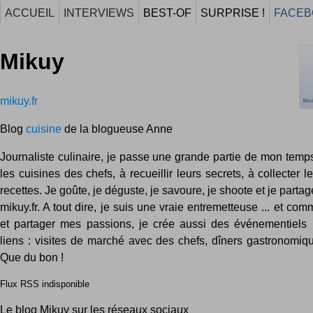
ACCUEIL
INTERVIEWS
BEST-OF
SURPRISE !
FACEB
Mikuy
mikuy.fr
Blog
cuisine
de la blogueuse Anne
Journaliste culinaire, je passe une grande partie de mon temp
les cuisines des chefs, à recueillir leurs secrets, à collecter l
recettes. Je goûte, je déguste, je savoure, je shoote et je parta
mikuy.fr. A tout dire, je suis une vraie entremetteuse ... et com
et partager mes passions, je crée aussi des événementiels 
liens : visites de marché avec des chefs, dîners gastronomique
Que du bon !
Flux RSS indisponible
Le blog Mikuy sur les réseaux sociaux