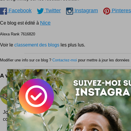
Facebook
Twitter
Instagram
Pinteres
Nice
Ce blog est édité à
Alexa Rank 7616820
Voir le
classement des blogs
les plus lus.
Modifier une info sur ce blog ?
Contactez-moi
pour mettre à jour les données 
A voir aussi ...
Clim'City
Clim’City est un jeu flash, un site et une expo pour s
(encore plus) aux enjeux de la sauvegarde de l'en
Jouez avec Clim’City® et créez votre plan climat ! Saurez-
communauté à atteindre les...