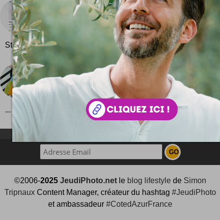
Flickr pour iPhone (App Store)
L'application Flickr pour iPhone est en ligne of
aujourd'hui sur l'App Store ! A télécharger gratuitem
Store sur http://itunes.apple.com/WebObjects/MZStore.woa/wa
Flip & Tumble
Le shopping bag que même les hommes voudront b
Flip & Tumble c'est un sac pour les courses qui se
... Une vidéo qui en cause : bref un sac...
NEWSLETTER FOR EVER !
©2006-
2025
JeudiPhoto.net
le
blog lifestyle
de
Simon
Tripnaux
Content Manager, créateur du hashtag
#JeudiPhoto
et ambassadeur
#CotedAzurFrance