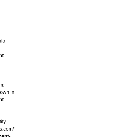
nfo
nt-
m:
nown in
nt-
ity
ss.com/"
ment-