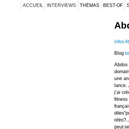
ACCUEIL
INTERVIEWS
THÉMAS
BEST-OF
Ab
infos-f
Blog
b
Abdos 
domaine
une anc
lance.
j’ai cr
fitness
frança
dites”
rétro?
peut se