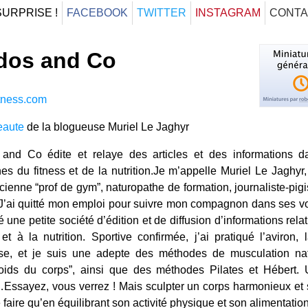
SURPRISE !
FACEBOOK
TWITTER
INSTAGRAM
CONTA
dos and Co
itness.com
eaute
de la blogueuse Muriel Le Jaghyr
and Co édite et relaye des articles et des informations d
s du fitness et de la nutrition.Je m’appelle Muriel Le Jaghyr,
ienne “prof de gym”, naturopathe de formation, journaliste-pigi
 J’ai quitté mon emploi pour suivre mon compagnon dans ses v
éé une petite société d’édition et de diffusion d’informations rela
 et à la nutrition. Sportive confirmée, j’ai pratiqué l’aviron,
ise, et je suis une adepte des méthodes de musculation nat
poids du corps”, ainsi que des méthodes Pilates et Hébert.
…Essayez, vous verrez ! Mais sculpter un corps harmonieux et 
 faire qu’en équilibrant son activité physique et son alimentation