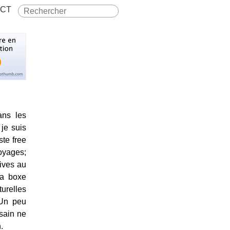
CT
ans les
 je suis
ste free
oyages;
tives au
 la boxe
urelles
 Un peu
sain ne
.