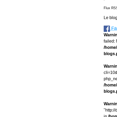
Flux RSS
Le blo
Fa
Warni
failed:
/home/
blogs
Warni
cli=10&
php_ne
/home/
blogs
Warni
"http:/
in
/hom