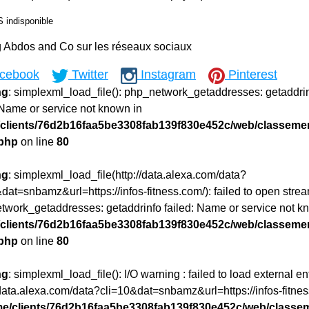
 indisponible
g Abdos and Co sur les réseaux sociaux
cebook
Twitter
Instagram
Pinterest
ng
: simplexml_load_file(): php_network_getaddresses: getaddri
 Name or service not known in
clients/76d2b16faa5be3308fab139f830e452c/web/classeme
.php
on line
80
ng
: simplexml_load_file(http://data.alexa.com/data?
dat=snbamz&url=https://infos-fitness.com/): failed to open strea
twork_getaddresses: getaddrinfo failed: Name or service not k
clients/76d2b16faa5be3308fab139f830e452c/web/classeme
.php
on line
80
ng
: simplexml_load_file(): I/O warning : failed to load external ent
/data.alexa.com/data?cli=10&dat=snbamz&url=https://infos-fitne
e/clients/76d2b16faa5be3308fab139f830e452c/web/classe