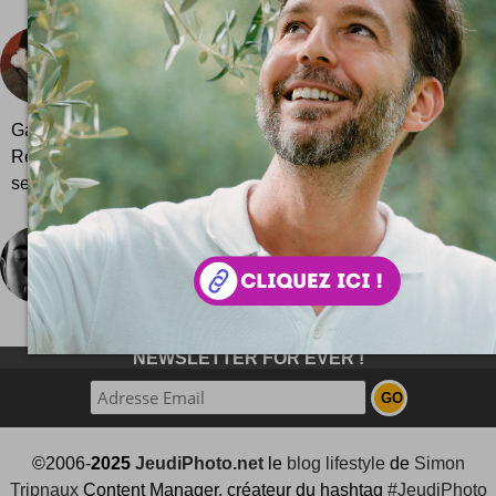
Le Pis-aller
Le Pis-aller, c’est : un photographe, Jacques Péré
sculpteur-graveur, Alban Caumont et un dessinate
Gasset. A eux trois ils se payent la culture dans une moqu
Regardez ! Exposition Les Belles images du Pis-Aller du 
septembre 2009 à la Galerie La Mauvaise Réputat...
Code rouge Parce que ça fait 30 ans [clip]
Fulgurant, poignant, épatant ! Un clip longue d
message à passer. Regardez !
NEWSLETTER FOR EVER !
©2006-
2025
JeudiPhoto.net
le
blog lifestyle
de
Simon
Tripnaux
Content Manager, créateur du hashtag
#JeudiPhoto