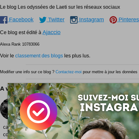
Le blog Les odyssées de Laeti sur les réseaux sociaux
Facebook
Twitter
Instagram
Pinteres
Ajaccio
Ce blog est édité à
Alexa Rank 10783066
Voir le
classement des blogs
les plus lus.
Modifier une info sur ce blog ?
Contactez-moi
pour mettre à jour les données 
A voir aussi ...
Interview : Sébastien Billard met du SEO dans vo
Le blogging, le référencement, Google, les rése
autant de sujets évoqués avec Sébastien Billard au
café virtuel :) Sébastien Billard est Consultant SEO senior.
connu sur la toile pour ses blagues ou brèves...