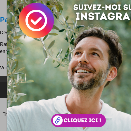
Pages de fruits
Des pages de fruits pour noter toutes vos idées au bureau !
Rafraîchissant, non ? Ces merveilles fruitées nous viennent d
en verrez plus ici.
Vous pouvez aussi parcourir le blog
au hasard
!
NEWSLETTER FOR EVER !
©2006-
2025
JeudiPhoto.net
le
blog lifestyle
de
Simon
Tripnaux
Content Manager, créateur du hashtag
#JeudiPhoto
et ambassadeur
#CotedAzurFrance