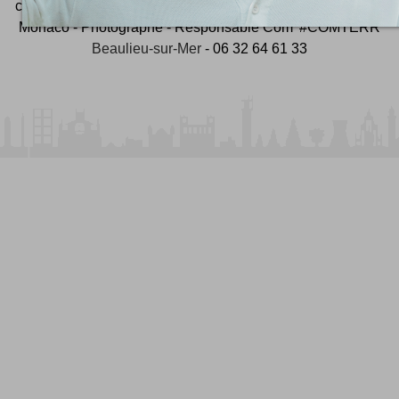
créateur de
Wekidea
ex Consultant SEO à Nice - Cannes -
Monaco - Photographe - Responsable Com' #COMTERR
Beaulieu-sur-Mer
- 06 32 64 61 33