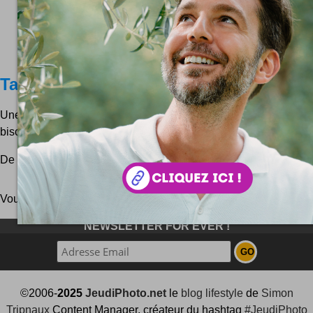
Tasse + biscuits + café = miam !
Une chouette idée ces tasses à café avec le petit compart
biscuits qui vont bien :)
De quoi passer un bon moment autour d'un café :)
Vous pouvez aussi parcourir le blog
au hasard
!
NEWSLETTER FOR EVER !
©2006-
2025
JeudiPhoto.net
le
blog lifestyle
de
Simon
Tripnaux
Content Manager, créateur du hashtag
#JeudiPhoto