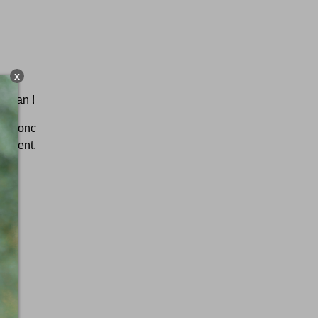
X
 un an !
nne donc
nement.