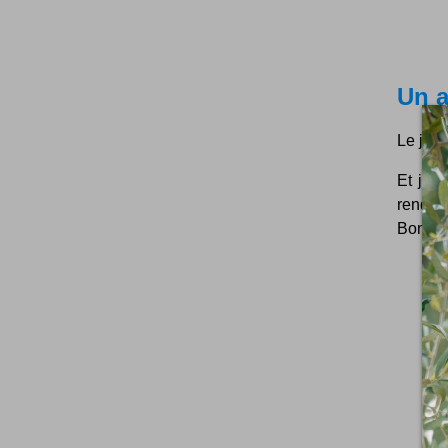
Un a
Le jeud
Et je s
rendez
Bon, je