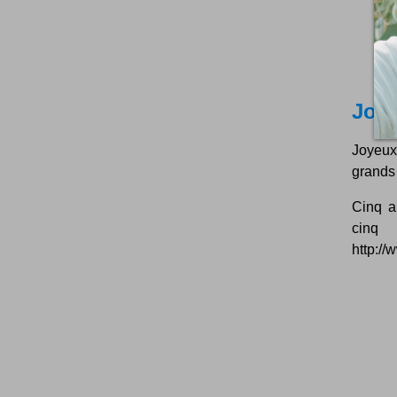
Joye
Joyeux 
grands 
Cinq a
cinq 
http://