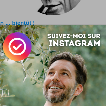
n ... bientôt !
i 16 avril 2009 Tribords se lance dans la blogosphère ... bientôt
uis plutôt super content des résultats obtenus ... je vous do
-vous dans la semaine du 12 au 18 avril 2010 pour fêter ça dig
 sais pas bien encore comment, mais je vais...