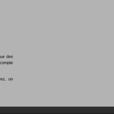
vue des
 compte
lez, un