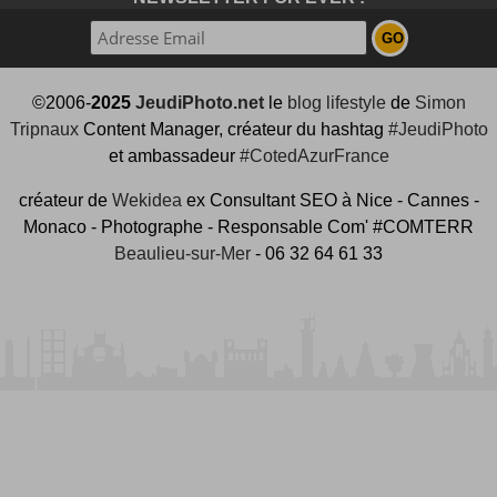
©2006-
2025
JeudiPhoto.net
le
blog lifestyle
de
Simon
Tripnaux
Content Manager, créateur du hashtag
#JeudiPhoto
et ambassadeur
#CotedAzurFrance
créateur de
Wekidea
ex Consultant SEO à Nice - Cannes -
Monaco - Photographe - Responsable Com' #COMTERR
Beaulieu-sur-Mer
- 06 32 64 61 33