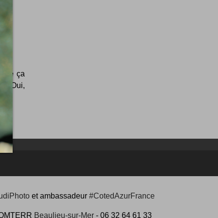
 que ça
t. Oui,
udiPhoto
et ambassadeur
#CotedAzurFrance
 #COMTERR
Beaulieu-sur-Mer
- 06 32 64 61 33