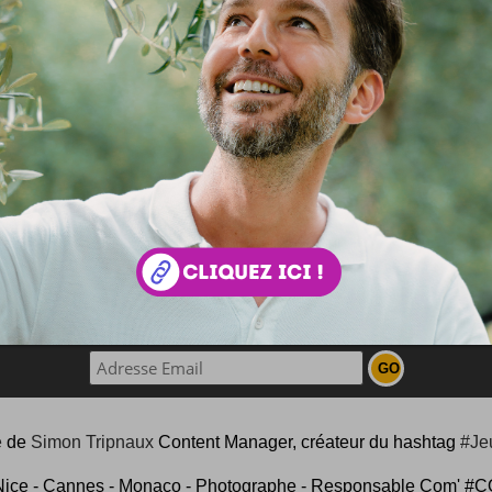
Katze
 à chat ?
en chouette école que voilà ! C'est à Karlsruhe en Allemagne
se : une petite école qui prend la forme d'un grand cha
ement : la preuve avec une photo qui va bien ... ...
ouvez aussi parcourir le blog
au hasard
!
NEWSLETTER FOR EVER !
e
de
Simon Tripnaux
Content Manager, créateur du hashtag
#Je
Nice - Cannes - Monaco - Photographe - Responsable Com'