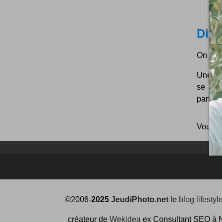
Die 
On joue
Une bi
se pas
parfait
Vous p
©2006-
2025
JeudiPhoto.net
le
blog lifestyl
créateur de
Wekidea
ex Consultant SEO à 