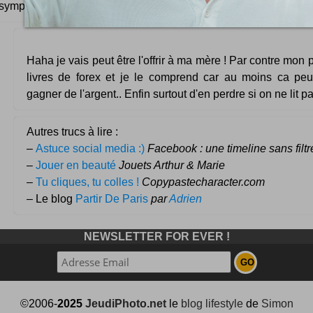
sympa c'est clair.
Haha je vais peut être l'offrir à ma mère ! Par contre mon 
livres de forex et je le comprend car au moins ca peu
gagner de l'argent.. Enfin surtout d'en perdre si on ne lit pa
Autres trucs à lire :
–
Astuce social media :)
Facebook : une timeline sans filtr
–
Jouer en beauté
Jouets Arthur & Marie
–
Tu cliques, tu colles !
Copypastecharacter.com
– Le blog
Partir De Paris
par
Adrien
NEWSLETTER FOR EVER !
©2006-
2025
JeudiPhoto.net
le
blog lifestyle
de
Simon