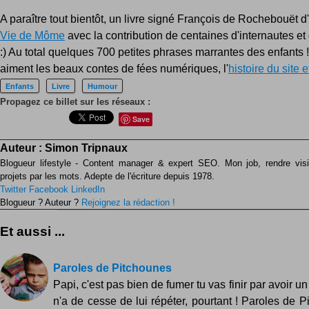
A paraître tout bientôt, un livre signé François de Rochebouët d'
Vie de Môme
avec la contribution de centaines d'internautes et
:) Au total quelques 700 petites phrases marrantes des enfants 
aiment les beaux contes de fées numériques, l'
histoire du site e
Enfants
Livre
Humour
Propagez ce billet sur les réseaux :
Save
Auteur :
Simon Tripnaux
Blogueur lifestyle - Content manager & expert SEO. Mon job, rendre visib
projets par les mots. Adepte de l'écriture depuis 1978.
Twitter
Facebook
LinkedIn
Blogueur ? Auteur ?
Rejoignez la rédaction !
Et aussi ...
Paroles de Pitchounes
Papi, c'est pas bien de fumer tu vas finir par avoir u
n'a de cesse de lui répéter, pourtant ! Paroles de P