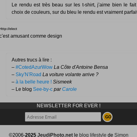
Le rendu est très beau sur les t-shirt, j'aime bien le fait
choix de couleurs, sur du bleu le rendu est vraiment parfait
Http://elect
c'est amusant comme design
Autres trucs à lire :
–
#CotedAzurWow
La Côte d'Antoine Bensa
–
Sky'N'Road
La voiture volante arrive ?
–
à la belle heure !
Sismeek
– Le blog
See-by-c
par
Carole
NEWSLETTER FOR EVER !
©2006-
2025
JeudiPhoto.net
le
blog lifestyle
de
Simon