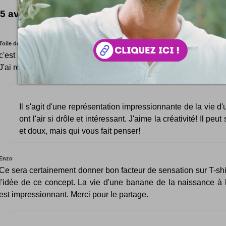
5 avis forts intéressants
Toile de sto
c'est rigolo j'aime bien quand c'est un bébé (c’est mignon ).
J'ai regarder les T-shirt et on peut dire que c'est pas mal :)
Il s'agit d'une représentation impressionnante de la vie d'
ont l'air si drôle et intéressant. J'aime la créativité! Il peu
et doux, mais qui vous fait penser!
Enzo
Ce sera certainement donner bon facteur de sensation sur T-shir
l'idée de ce concept. La vie d'une banane de la naissance à l
est impressionnant. Merci pour le partage.