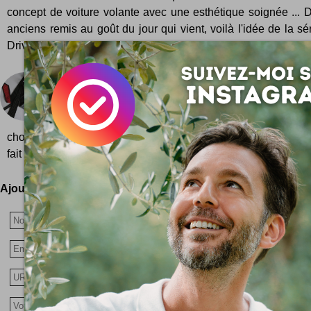
concept de voiture volante avec une esthétique soignée ... 
anciens remis au goût du jour qui vient, voilà l'idée de la sé
Drive" sign...
Cravate anti-stress
Nos camarades Japonnais sont très inventifs quand
nous faire croire qu'ils n'aiment pas travailler ...
chouette cravate très casual, les réunions au bureau n'auron
fait la même...
Ajoutez votre avis !