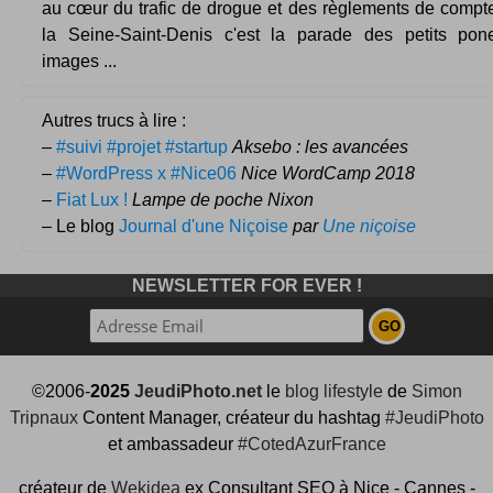
au cœur du trafic de drogue et des règlements de compte
la Seine-Saint-Denis c'est la parade des petits pon
images ...
Autres trucs à lire :
–
#suivi #projet #startup
Aksebo : les avancées
–
#WordPress x #Nice06
Nice WordCamp 2018
–
Fiat Lux !
Lampe de poche Nixon
– Le blog
Journal d'une Niçoise
par
Une niçoise
NEWSLETTER FOR EVER !
©2006-
2025
JeudiPhoto.net
le
blog lifestyle
de
Simon
Tripnaux
Content Manager, créateur du hashtag
#JeudiPhoto
et ambassadeur
#CotedAzurFrance
créateur de
Wekidea
ex Consultant SEO à Nice - Cannes -