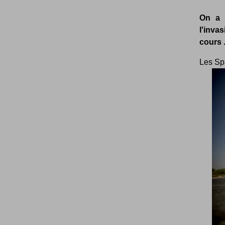
On a b
l'inva
cours 
Les Spa