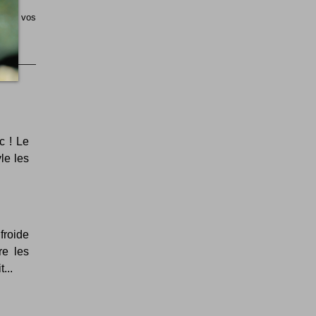
sible vos
c ! Le
le les
froide
re les
...