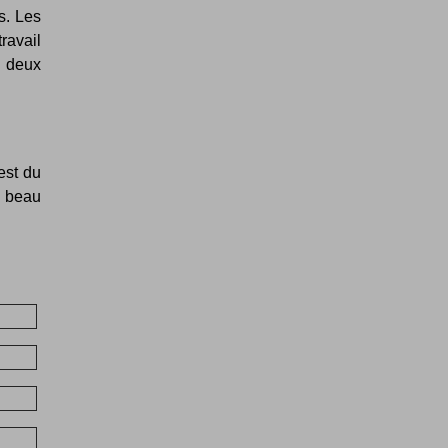
s. Les
travail
e deux
est du
 beau