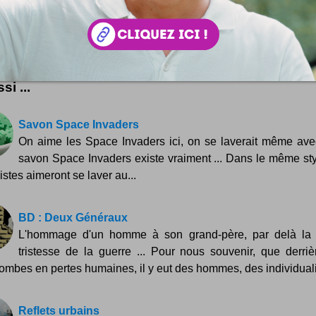
 :
Simon Tripnaux
 lifestyle - Content manager & expert SEO. Mon job, rendre visible et li
ar les mots. Adepte de l'écriture depuis 1978.
acebook
LinkedIn
 ? Auteur ?
Rejoignez la rédaction !
si ...
Savon Space Invaders
On aime les Space Invaders ici, on se laverait même ave
savon Space Invaders existe vraiment ... Dans le même sty
istes aimeront se laver au...
BD : Deux Généraux
L'hommage d'un homme à son grand-père, par delà la 
tristesse de la guerre ... Pour nous souvenir, que derriè
ombes en pertes humaines, il y eut des hommes, des individualit
Reflets urbains