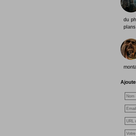
du ph
plans 
monta
Ajoutez