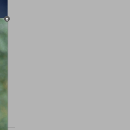
X
am-