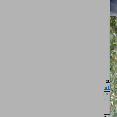
Tous le
richar
Space I
Offrez d