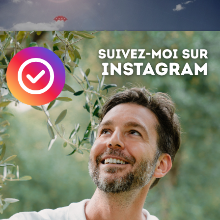
s travaux et projets de
Adam Richardson
sur son site
www.ad
dson.co.uk
nvaders
Guerre
Photo
Montage
u bonheur à vos contacts :
Save