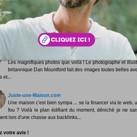
Verre by Rob Brandt
Un objet culte enfin revisité dans sa version en verre ! O
gobelet céramique finement froissé est devenu un objet
e design ... Après tant...
Dan Mountford
Les magnifiques photos que voilà ! Le photographe et illust
britannique Dan Mountford fait des images toutes belles av
 et...
Juste-une-Maison.com
Une maison c'est bien sympa ... se la financer via le web, u
fou ? Voilà le plan édifiant du moment, déniché je ne sai
nt lors d'une chasse aux backlinks...
 votre avis !