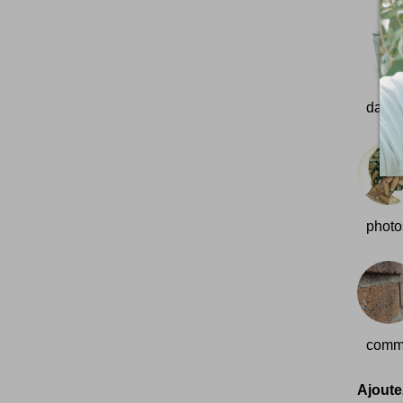
dans l
photos
comme
Ajoutez