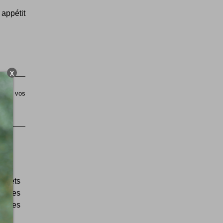
 appétit
X
sible vos
habets
cisses
ez ces