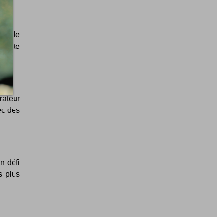
ui, le
 culte
rateur
ec des
n défi
s plus