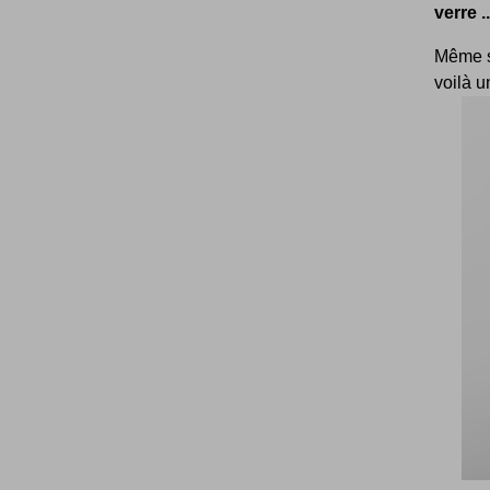
verre .
Même si
voilà u