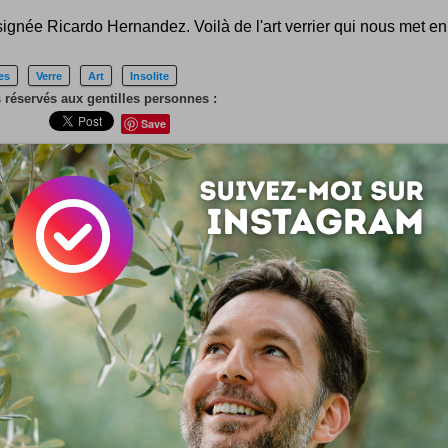
ignée Ricardo Hernandez. Voilà de l'art verrier qui nous met en
es
Verre
Art
Insolite
 réservés aux gentilles personnes :
Save
 :
Simon Tripnaux
 lifestyle - Content manager & expert SEO. Mon job, rendre visible et li
ar les mots. Adepte de l'écriture depuis 1978.
acebook
LinkedIn
 ? Auteur ?
Rejoignez la rédaction !
si ...
Alphabet Saucisses
Vous connaissez maintenant notre passion pour les alp
graphiques en tous genres ... et notre passion pour les sau
se là aussi ! :) Une typographie saucisses ... Miam ! Télécharg
s ici !