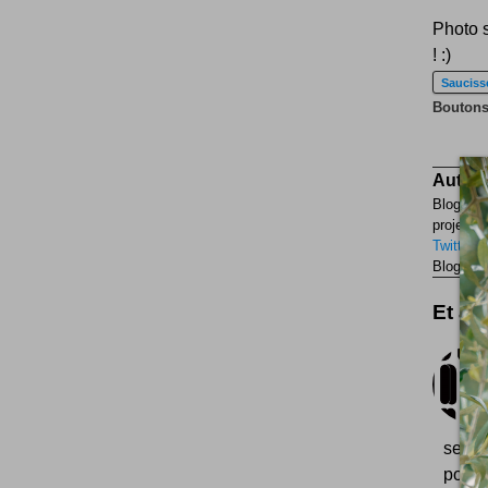
Photo s
! :)
Sauciss
Boutons
Auteur
Blogueur
projets p
Twitter
F
Blogueur
Et aus
se po
police