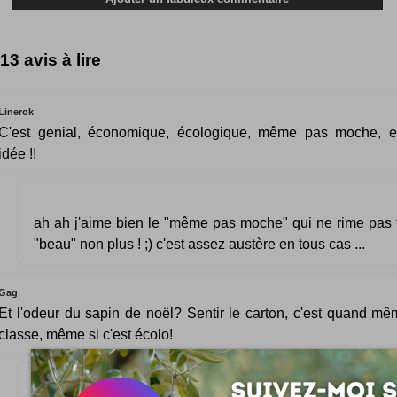
13 avis à lire
Linerok
C'est genial, économique, écologique, même pas moche, ex
idée !!
ah ah j'aime bien le "même pas moche" qui ne rime pas t
"beau" non plus ! ;) c'est assez austère en tous cas ...
Gag
Et l'odeur du sapin de noël? Sentir le carton, c'est quand m
classe, même si c'est écolo!