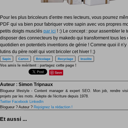
Pour les plus bricoleurs d'entre mes lecteurs, vous pourrez mêm
PDF qui va bien pour fabriquer votre sapin avec vos propres m
petits doigts musclés
par ici
! :) Le concept : pour assembler le to
disposer des connecteurs by makedo qui transforment tous les 
quotidien en potentiels inventions de génie ! Comme quoi il n'y
lutins du père noël qui vont bricoler cet hiver ! ;)
Sapin
Carton
Bricolage
Recyclage
Insolite
Vos amis le méritent : partagez cette page !
Save
Auteur :
Simon Tripnaux
Blogueur lifestyle - Content manager & expert SEO. Mon job, rendre visib
projets par les mots. Adepte de l'écriture depuis 1978.
Twitter
Facebook
LinkedIn
Blogueur ? Auteur ?
Rejoignez la rédaction !
Et aussi ...