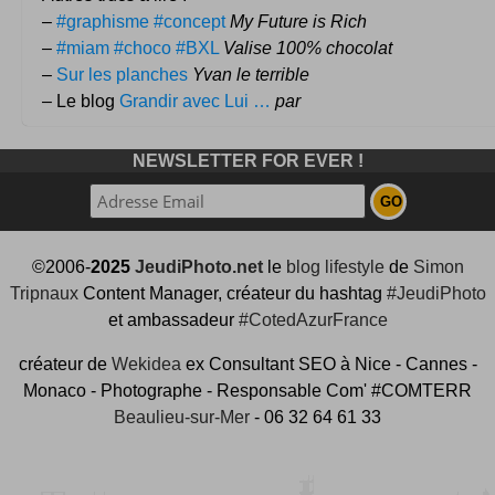
–
#graphisme #concept
My Future is Rich
–
#miam #choco #BXL
Valise 100% chocolat
–
Sur les planches
Yvan le terrible
– Le blog
Grandir avec Lui …
par
NEWSLETTER FOR EVER !
©2006-
2025
JeudiPhoto.net
le
blog lifestyle
de
Simon
Tripnaux
Content Manager, créateur du hashtag
#JeudiPhoto
et ambassadeur
#CotedAzurFrance
créateur de
Wekidea
ex Consultant SEO à Nice - Cannes -
Monaco - Photographe - Responsable Com' #COMTERR
Beaulieu-sur-Mer
- 06 32 64 61 33