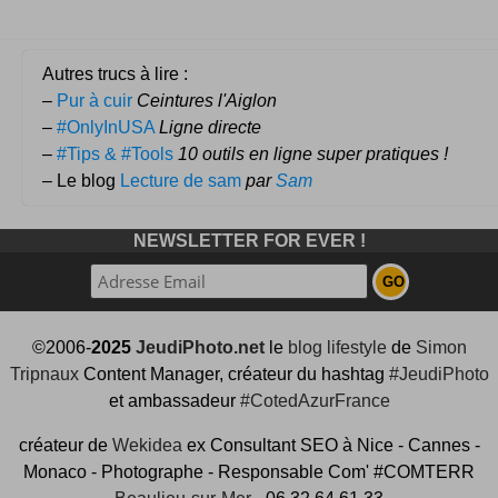
Autres trucs à lire :
–
Pur à cuir
Ceintures l'Aiglon
–
#OnlyInUSA
Ligne directe
–
#Tips & #Tools
10 outils en ligne super pratiques !
– Le blog
Lecture de sam
par
Sam
NEWSLETTER FOR EVER !
©2006-
2025
JeudiPhoto.net
le
blog lifestyle
de
Simon
Tripnaux
Content Manager, créateur du hashtag
#JeudiPhoto
et ambassadeur
#CotedAzurFrance
créateur de
Wekidea
ex Consultant SEO à Nice - Cannes -
Monaco - Photographe - Responsable Com' #COMTERR