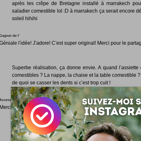
après les crêpe de Bretagne installé à marrakech po
saladier comestible lol :D à marrakech ça serait encore dé
soleil hihihi
Gagner de l'
Géniale l'idée! J'adore! C'est super original! Merci pour le parta
Superbe réalisation, ça donne envie. A quand l'assiette 
comestibles ? La nappe, la chaise et la table comestible ?
de quoi se casser les dents si c'est trop cuit !
Accessoires
Merci pour cette article c'est géniale en plus les photos sont ma
Voilà une belle idée, bien originale et c'est vrai que 
convives ça le fait. Par contre faut faire une pâte vraimen