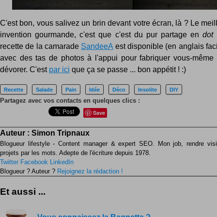
C'est bon, vous salivez un brin devant votre écran, là ? Le meil
invention gourmande, c'est que c'est du pur partage en
dot 
recette de la camarade
SandeeA
est disponible (en anglais faci
avec des tas de photos à l'appui pour fabriquer vous-même 
dévorer. C'est
par ici
que ça se passe ... bon appétit ! :)
Recette
Salade
Pain
Idée
Déco
Insolite
DIY
Partagez avec vos contacts en quelques clics :
Save
Auteur :
Simon Tripnaux
Blogueur lifestyle - Content manager & expert SEO. Mon job, rendre visib
projets par les mots. Adepte de l'écriture depuis 1978.
Twitter
Facebook
LinkedIn
Blogueur ? Auteur ?
Rejoignez la rédaction !
Et aussi ...