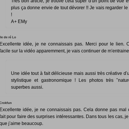
Très bon article, je trouve cela super d'un point de vue é
plus ça donne envie de tout dévorer !! Je vais regarder le 
!
A+ EMy
Ile de ré Lo
Excellente idée, je ne connaissais pas. Merci pour le lien. C
facile sur la vidéo apparemment, je vais continuer de m'entrainer
Une idée tout à fait délicieuse mais aussi très créative d'
stylistique et gastronomique ! Les photos très "natu
superbes aussi.
Crokfun
Excellente idée, je ne connaissais pas. Cela donne pas mal 
fait pour faire des surprises intéressantes. Dans tous les cas, je
que j'aime beaucoup.