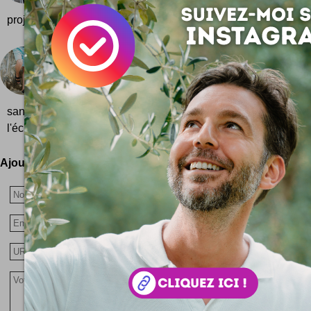
oeuvres de Duchamp dans les rues de New-York
projet Duchamp Reloaded face au Moma et dans les rues à N
Payukan invente la reine des sandales !
L'accessoire ultime des urbains amoureux de
Robustes, confortables et furieusement desig
sandales que vos pieds vont adorer ! Même si c'est un p
l'écrire, le Made in France recèle très souvent de véritables pép
Ajoutez votre avis !