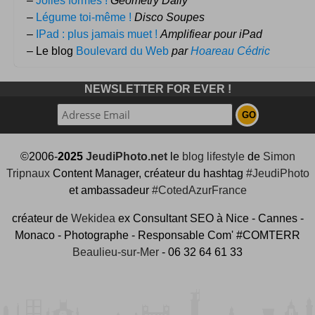
–
Jolies formes !
Geometry Daily
–
Légume toi-même !
Disco Soupes
–
IPad : plus jamais muet !
Amplifiear pour iPad
– Le blog
Boulevard du Web
par
Hoareau Cédric
NEWSLETTER FOR EVER !
©2006-
2025
JeudiPhoto.net
le
blog lifestyle
de
Simon
Tripnaux
Content Manager, créateur du hashtag
#JeudiPhoto
et ambassadeur
#CotedAzurFrance
créateur de
Wekidea
ex Consultant SEO à Nice - Cannes -
Monaco - Photographe - Responsable Com' #COMTERR
Beaulieu-sur-Mer
- 06 32 64 61 33