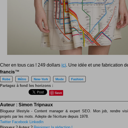
Cher en tous cas ! 249 dollars
ici
. Une idée et une fabrication d
francis
™
Robe
Métro
New-York
Mode
Fashion
Partagez à fond les horizons :
Save
Auteur :
Simon Tripnaux
Blogueur lifestyle - Content manager & expert SEO. Mon job, rendre visib
projets par les mots. Adepte de l'écriture depuis 1978.
Twitter
Facebook
LinkedIn
Blogueur ? Auteur ?
Rejoignez la rédaction !