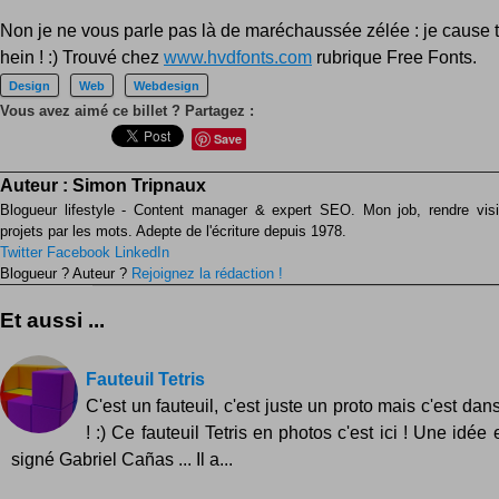
Non je ne vous parle pas là de maréchaussée zélée : je cause 
hein ! :) Trouvé chez
www.hvdfonts.com
rubrique Free Fonts.
Design
Web
Webdesign
Vous avez aimé ce billet ? Partagez :
Save
Auteur :
Simon Tripnaux
Blogueur lifestyle - Content manager & expert SEO. Mon job, rendre visib
projets par les mots. Adepte de l'écriture depuis 1978.
Twitter
Facebook
LinkedIn
Blogueur ? Auteur ?
Rejoignez la rédaction !
Et aussi ...
Fauteuil Tetris
C'est un fauteuil, c'est juste un proto mais c'est dans
! :) Ce fauteuil Tetris en photos c'est ici ! Une idée
signé Gabriel Cañas ... Il a...