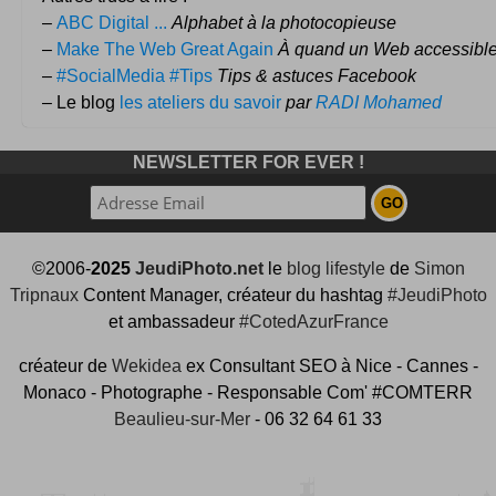
–
ABC Digital ...
Alphabet à la photocopieuse
–
Make The Web Great Again
À quand un Web accessible
–
#SocialMedia #Tips
Tips & astuces Facebook
– Le blog
les ateliers du savoir
par
RADI Mohamed
NEWSLETTER FOR EVER !
©2006-
2025
JeudiPhoto.net
le
blog lifestyle
de
Simon
Tripnaux
Content Manager, créateur du hashtag
#JeudiPhoto
et ambassadeur
#CotedAzurFrance
créateur de
Wekidea
ex Consultant SEO à Nice - Cannes -
Monaco - Photographe - Responsable Com' #COMTERR
Beaulieu-sur-Mer
- 06 32 64 61 33