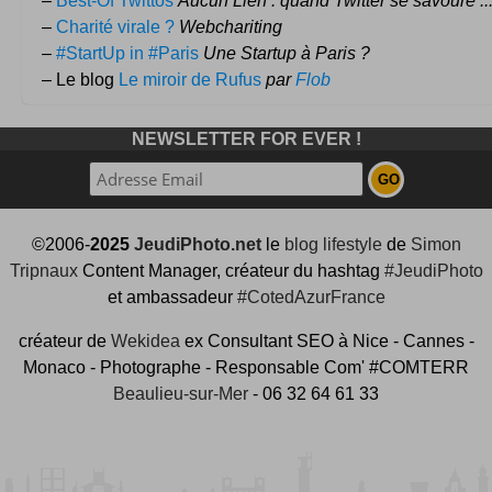
–
Best-Of Twittos
Aucun Lien : quand Twitter se savoure ..
–
Charité virale ?
Webchariting
–
#StartUp in #Paris
Une Startup à Paris ?
– Le blog
Le miroir de Rufus
par
Flob
NEWSLETTER FOR EVER !
©2006-
2025
JeudiPhoto.net
le
blog lifestyle
de
Simon
Tripnaux
Content Manager, créateur du hashtag
#JeudiPhoto
et ambassadeur
#CotedAzurFrance
créateur de
Wekidea
ex Consultant SEO à Nice - Cannes -
Monaco - Photographe - Responsable Com' #COMTERR
Beaulieu-sur-Mer
- 06 32 64 61 33