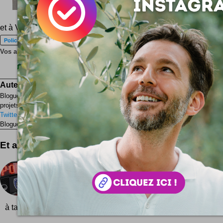
et à Vienne ! Bon, et en France ?
Police
Smart
Voiture
Vos amis le méritent : partagez cette page !
Save
Auteur :
Simon Tripnaux
Blogueur lifestyle - Content manager & expert SEO. Mon job, rendre visib
projets par les mots. Adepte de l'écriture depuis 1978.
Twitter
Facebook
LinkedIn
Blogueur ? Auteur ?
Rejoignez la rédaction !
Et aussi ...
Police en hauts talons
Des chaussures à hauts talons pour rendre la polic
C'est Tim Cooper le fou furieux qui a eu l'idée de c
à talons pour les policières ... Av...