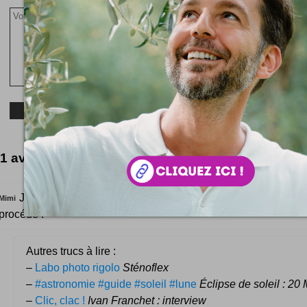
1 avis pour le moment
Je connais des garçons polissons qui seraient bien inspir
Mimi
procédé !
Autres trucs à lire :
–
Labo photo rigolo
Sténoflex
–
#astronomie #guide #soleil #lune
Éclipse de soleil : 20
–
Clic, clac !
Ivan Franchet : interview