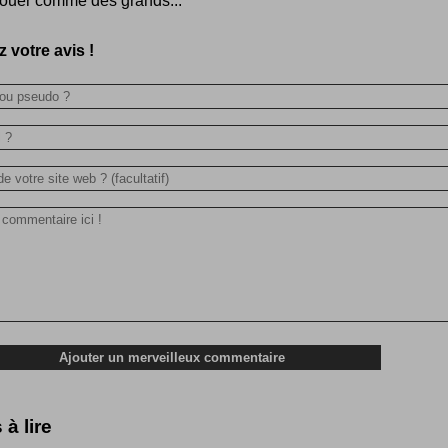
jouer comme des grands...
 votre avis !
 à lire