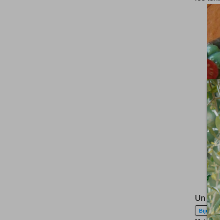
Un rég
Bijoux