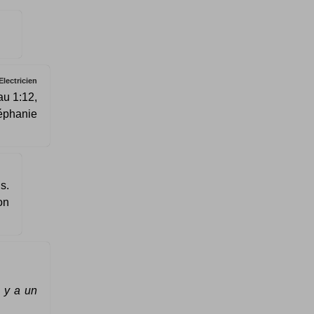
Electricien
au 1:12,
téphanie
s.
on
 y a un