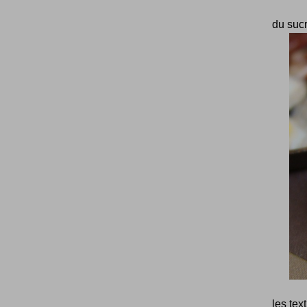
du sucr
les tex