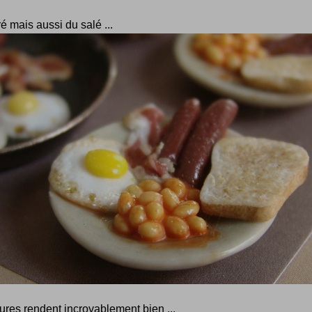
é mais aussi du salé ...
tures rendent incroyablement bien ...