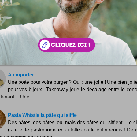
nt, à vous de jouer :
Save
 :
Simon Tripnaux
 lifestyle - Content manager & expert SEO. Mon job, rendre visible et li
ar les mots. Adepte de l'écriture depuis 1978.
acebook
LinkedIn
 ? Auteur ?
Rejoignez la rédaction !
si ...
À emporter
Une boîte pour votre burger ? Oui : une jolie ! Une bien joli
pour vos bijoux : Takeaway joue le décalage entre le cont
tenant ... Une...
Pasta Whistle la pâte qui siffle
Des pâtes, des pâtes, oui mais des pâtes qui sifflent ! Le c
gare et le gastronome en culotte courte enfin réunis ! Deu