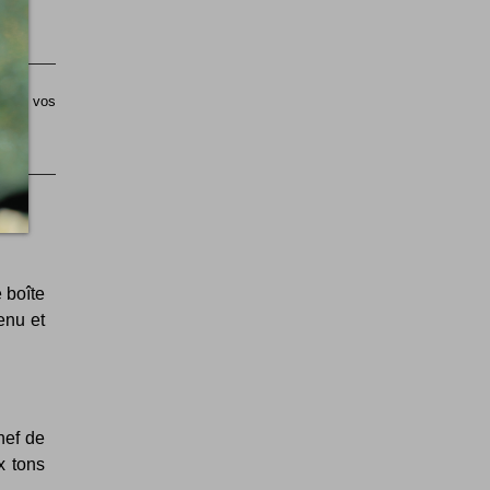
sible vos
e boîte
enu et
hef de
x tons