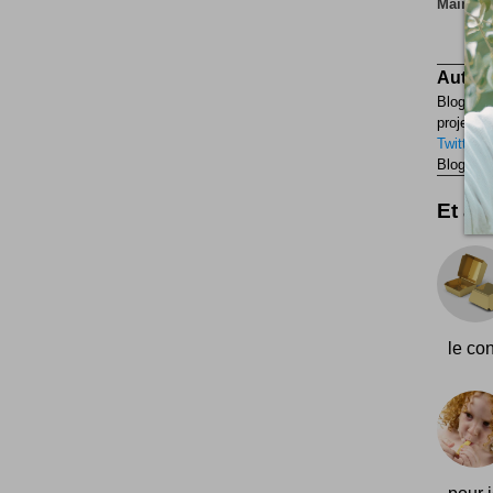
Maintena
Auteur
Blogueur
projets p
Twitter
F
Blogueur
Et aus
le con