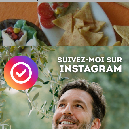
al pour les yeux à découvrir chez
www.petitplat.fr
Poupées
Manger
Food art