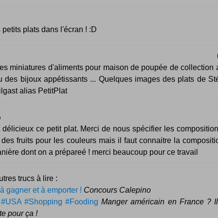
 petits plats dans l'écran ! :D
es miniatures d'aliments pour maison de poupée de collection 
u des bijoux appétissants ... Quelques images des plats de S
ilgast alias PetitPlat
n
it délicieux ce petit plat. Merci de nous spécifier les composition
 des fruits pour les couleurs mais il faut connaitre la compositi
anière dont on a prépareé ! merci beaucoup pour ce travail
tres trucs à lire :
à gagner et à emporter !
Concours Calepino
–
#USA #Shopping #Fooding
Manger américain en France ? Il
te pour ça !