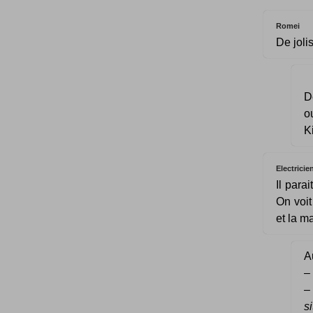
Romei
De jolis
D
o
K
Electricie
Il para
On voit
et la m
Au
–
si