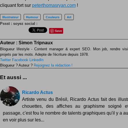
cliquant fort sur
peterthomasryan.com
!
Illustrateur
Humour
Couleurs
Art
Pssst : soyez social :
Save
Auteur :
Simon Tripnaux
Blogueur lifestyle - Content manager & expert SEO. Mon job, rendre visib
projets par les mots. Adepte de l'écriture depuis 1978.
Twitter
Facebook
LinkedIn
Blogueur ? Auteur ?
Rejoignez la rédaction !
Et aussi ...
Ricardo Actus
Artiste venu du Brésil, Ricardo Actus fait des illus
chouettes, des affiches au graphisme soigné 
passage, c'est fou le nombre de talents graphiques qu'il y a au
en voir plus sur les...