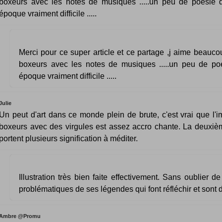
boxeurs avec les notes de musiques .....un peu de poésie
époque vraiment difficile .....
Merci pour ce super article et ce partage ,j aime beauc
boxeurs avec les notes de musiques .....un peu de p
époque vraiment difficile .....
Julie
Un peut d'art dans ce monde plein de brute, c'est vrai que l'
boxeurs avec des virgules est assez accro chante. La deuxi
portent plusieurs signification à méditer.
Illustration très bien faite effectivement. Sans oublier d
problématiques de ses légendes qui font réfléchir et sont d
Ambre @Promu