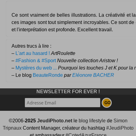
Ce sont vraiment de belles illustrations. La créativité et 
ces images sont tout simplement incroyables. Ce sont de
et l'interprétation est profonde. Excellent travail.
Autres trucs à lire :
–
L'art au hasard !
ArtRoulette
–
#Fashion & #Sport
Nouvelle collection Aristow !
–
Mystères du web ...
Pourquoi les touches J et K pour la 
– Le blog
BeauteRonde
par
Eléonore BACHER
NEWSLETTER FOR EVER !
©2006-
2025
JeudiPhoto.net
le
blog lifestyle
de
Simon
Tripnaux
Content Manager, créateur du hashtag
#JeudiPhoto
et ambassadeur
#CotedAzurFrance