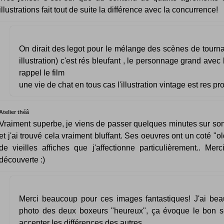
illustrations fait tout de suite la différence avec la concurrence!
On dirait des legot pour le mélange des scènes de tourn
illustration) c'est rés bleufant , le personnage grand ave
rappel le film
une vie de chat en tous cas l'illustration vintage est res pro
Atelier théâ
Vraiment superbe, je viens de passer quelques minutes sur son 
et j'ai trouvé cela vraiment bluffant. Ses oeuvres ont un coté "o
de vieilles affiches que j'affectionne particulièrement.. Merc
découverte :)
Merci beaucoup pour ces images fantastiques! J'ai be
photo des deux boxeurs "heureux", ça évoque le bon se
accepter les différences des autres.