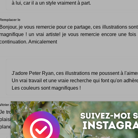
à lui, car il a un style vraiment à part.
Remplacer le
Bonjour, je vous remercie pour ce partage, ces illustrations son
magnifique ! un vrai artiste! je vous remercie encore une fois
continuation. Amicalement
J'adore Peter Ryan, ces illustrations me poussent à l'aime
Un vrai travail et une vraie recherche qui font qu'on adhèr
Les couleurs sont magnifiques !
Vitrier anti
Je trouve que ces images sont atypiques et pas fréquente et j'a
plaisir a les regarder et ma préférée reste la première photo ave
plane :)