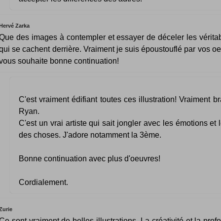
Hervé Zarka
Que des images à contempler et essayer de déceler les vérita
qui se cachent derrière. Vraiment je suis époustouflé par vos o
vous souhaite bonne continuation!
C'est vraiment édifiant toutes ces illustration! Vraiment b
Ryan.
C'est un vrai artiste qui sait jongler avec les émotions et
des choses. J'adore notamment la 3ème.
Bonne continuation avec plus d'oeuvres!
Cordialement.
Zurie
Ce sont vraiment de belles illustrations. La créativité et la pro