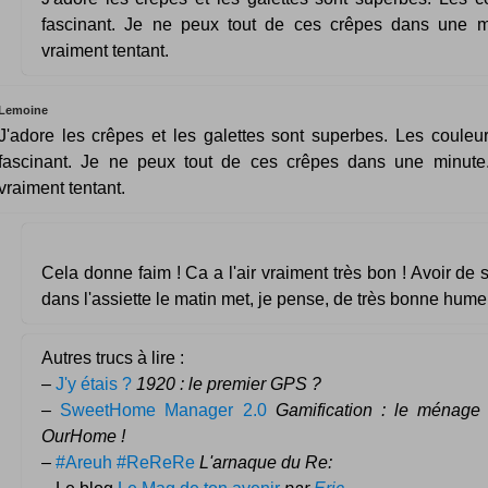
fascinant. Je ne peux tout de ces crêpes dans une mi
vraiment tentant.
Lemoine
J'adore les crêpes et les galettes sont superbes. Les couleur
fascinant. Je ne peux tout de ces crêpes dans une minute.
vraiment tentant.
Cela donne faim ! Ca a l'air vraiment très bon ! Avoir de s
dans l'assiette le matin met, je pense, de très bonne hume
Autres trucs à lire :
–
J'y étais ?
1920 : le premier GPS ?
–
SweetHome Manager 2.0
Gamification : le ménage
OurHome !
–
#Areuh #ReReRe
L'arnaque du Re: