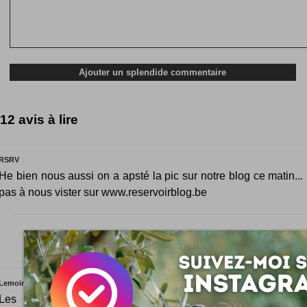
12 avis à lire
RSRV
He bien nous aussi on a apsté la pic sur notre blog ce matin...
pas à nous vister sur www.reservoirblog.be
J'ai toujours su que Reservoirblog était une valeur sûre ! :)
Lemoine
Les photos de la crêpe est génial! Il est évident, les g