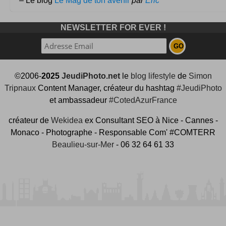
– Le blog
Le Mag de ton avenir
par
Eric
NEWSLETTER FOR EVER !
©2006-
2025
JeudiPhoto.net
le
blog lifestyle
de
Simon
Tripnaux
Content Manager, créateur du hashtag
#JeudiPhoto
et ambassadeur
#CotedAzurFrance
créateur de
Wekidea
ex Consultant SEO à Nice - Cannes -
Monaco - Photographe - Responsable Com' #COMTERR
Beaulieu-sur-Mer
- 06 32 64 61 33