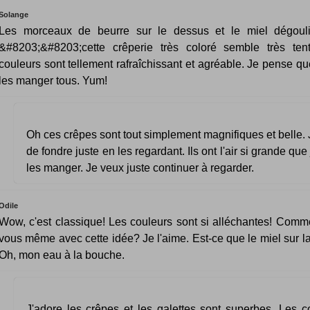
Solange
Les morceaux de beurre sur le dessus et le miel dégouli
&#8203;&#8203;cette crêperie très coloré semble très ten
couleurs sont tellement rafraîchissant et agréable. Je pense qu
les manger tous. Yum!
Oh ces crêpes sont tout simplement magnifiques et belle. J
de fondre juste en les regardant. Ils ont l'air si grande qu
les manger. Je veux juste continuer à regarder.
Odile
Wow, c'est classique! Les couleurs sont si alléchantes! Comm
vous même avec cette idée? Je l'aime. Est-ce que le miel sur l
Oh, mon eau à la bouche.
J'adore les crêpes et les galettes sont superbes. Les c