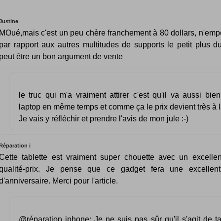
Justine
MOué,mais c'est un peu chère franchement à 80 dollars, n'em
par rapport aux autres multitudes de supports le petit plus d
peut être un bon argument de vente
le truc qui m'a vraiment attirer c'est qu'il va aussi bien
laptop en même temps et comme ça le prix devient très à l
Je vais y réfléchir et prendre l'avis de mon jule :-)
Réparation i
Cette tablette est vraiment super chouette avec un excellen
qualité-prix. Je pense que ce gadget fera une excellen
d'anniversaire. Merci pour l'article.
@réparation iphone: Je ne suis pas sûr qu'il s'agit de t