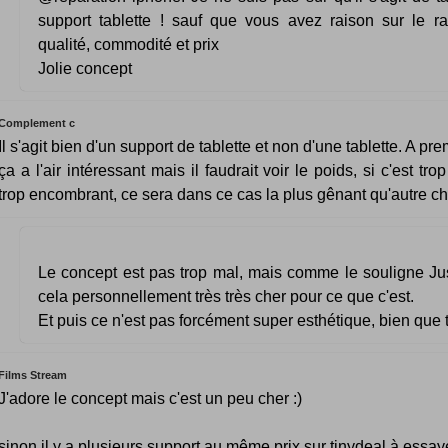
support tablette ! sauf que vous avez raison sur le rap
qualité, commodité et prix
Jolie concept
Complement c
Il s'agit bien d'un support de tablette et non d'une tablette. A pr
ça a l'air intéressant mais il faudrait voir le poids, si c'est tro
trop encombrant, ce sera dans ce cas la plus gênant qu'autre ch
Le concept est pas trop mal, mais comme le souligne Jus
cela personnellement très très cher pour ce que c'est.
Et puis ce n'est pas forcément super esthétique, bien que tr
Films Stream
J'adore le concept mais c'est un peu cher :)
sinon il y a plusieurs support au même prix sur tinydeal à essaye