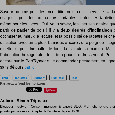
Saveur pomme pour les inconditionnels, cette merveille s'ada
usages : pour les ordinateurs portables, toutes les tablett
même pour les livres ! Oui, vous savez, les liseuses analogiqu
partir de papier de bois ! Il y a
deux degrés d'inclinaison
p
optimiser au mieux la lecture, et la possibilité de rabattre le c
utilisation avec un laptop. Et mieux encore : une poignée inté
moelleux, pour trimballer le tout dans toute la maison. Malin
Fabrication hexagonale, donc bon pour le redressement. Pour 
encore sur le
PadTopper
et le commander prestement en ligne
sans détours
par ici
!
IPad
Tablettes
Support
High-tech
Test
Partagez à fond les horizons :
Save
Auteur :
Simon Tripnaux
Blogueur lifestyle - Content manager & expert SEO. Mon job, rendre visib
projets par les mots. Adepte de l'écriture depuis 1978.