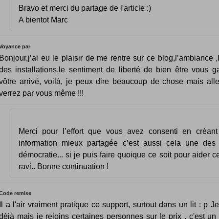
Bravo et merci du partage de l'article :)
A bientot Marc
Voyance par
Bonjour,j’ai eu le plaisir de me rentre sur ce blog,l’ambiance ,
des installations,le sentiment de liberté de bien être vous 
vôtre arrivé, voilà, je peux dire beaucoup de chose mais all
verrez par vous même !!!
Merci pour l’effort que vous avez consenti en créan
information mieux partagée c’est aussi cela une des
démocratie... si je puis faire quoique ce soit pour aider ce
ravi.. Bonne continuation !
Code remise
Il a l'air vraiment pratique ce support, surtout dans un lit : p J
déjà mais je rejoins certaines personnes sur le prix , c'est un