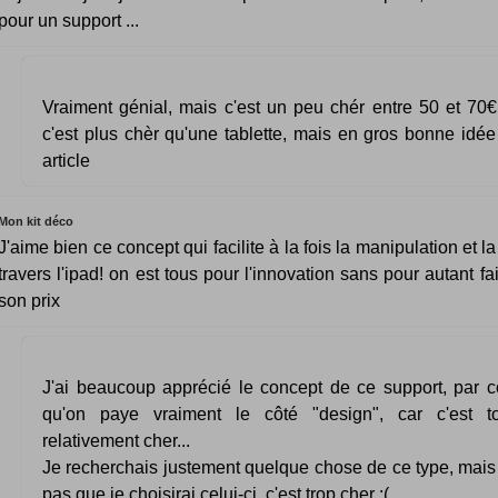
pour un support ...
Vraiment génial, mais c'est un peu chér entre 50 et 70
c'est plus chèr qu'une tablette, mais en gros bonne idée 
article
Mon kit déco
J'aime bien ce concept qui facilite à la fois la manipulation et la
travers l'ipad! on est tous pour l'innovation sans pour autant fa
son prix
J'ai beaucoup apprécié le concept de ce support, par co
qu'on paye vraiment le côté "design", car c'est
relativement cher...
Je recherchais justement quelque chose de ce type, mais
pas que je choisirai celui-ci, c'est trop cher :(