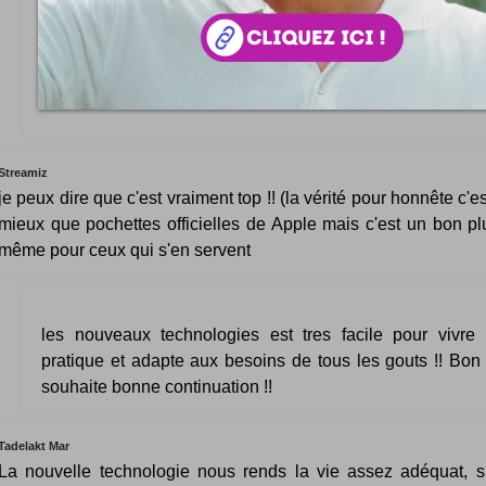
Une bonne astuce certes mais je suis pas sur qu'on se
Padtopper d'ici quelques années. Je me trompe surement 
pour cette marque Française que je ne connaissais pas
support en lévitation ^^ )
Streamiz
je peux dire que c'est vraiment top !! (la vérité pour honnête c'e
mieux que pochettes officielles de Apple mais c'est un bon p
même pour ceux qui s'en servent
les nouveaux technologies est tres facile pour vivre 
pratique et adapte aux besoins de tous les gouts !! Bon ar
souhaite bonne continuation !!
Tadelakt Mar
La nouvelle technologie nous rends la vie assez adéquat, s