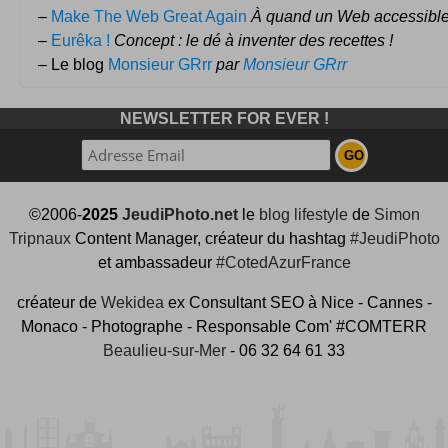
–
Make The Web Great Again
À quand un Web accessible
–
Eurêka !
Concept : le dé à inventer des recettes !
– Le blog
Monsieur GRrr
par
Monsieur GRrr
NEWSLETTER FOR EVER !
©2006-
2025
JeudiPhoto.net
le
blog lifestyle
de
Simon
Tripnaux
Content Manager, créateur du hashtag
#JeudiPhoto
et ambassadeur
#CotedAzurFrance
créateur de
Wekidea
ex Consultant SEO à Nice - Cannes -
Monaco - Photographe - Responsable Com' #COMTERR
Beaulieu-sur-Mer
- 06 32 64 61 33